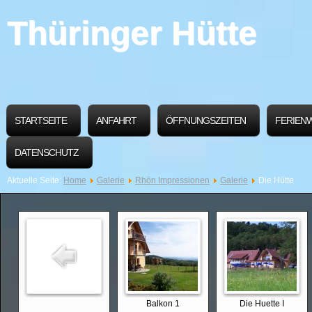
Thüringer Hütte
STARTSEITE
ANFAHRT
ÖFFNUNGSZEITEN
FERIEN
DATENSCHUTZ
Aktuelle Seite:
Home
Galerie
Rhön Impressionen
Galerie
Die Hütte
Balkon 1
Die Huette I